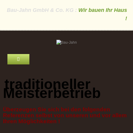
Bau-Jahn GmbH & Co. KG :
Wir bauen Ihr Haus
!
STARTSEITE
traditioneller
Meisterbetrieb
WIR ÜBER UNS
IMPRESSUM
Überzeugen Sie sich bei den folgenden
DATENSCHUTZ
Referenzen selbst von unseren und vor allem
Ihren Möglichkeiten !
KONTAKT