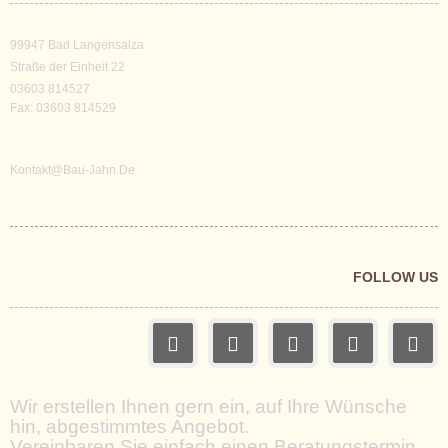
99947 Bad Langensalza
Straße der Einheit 22
03603 814527
Fax: 03603 814529
Kontakt@bau-Jahn.de
FOLLOW US
Wir erstellen Ihnen gern ein, auf Ihre Wünsche
hin, abgestimmtes Angebot.
Vereinbaren Sie einfach einen Beratungstermin.